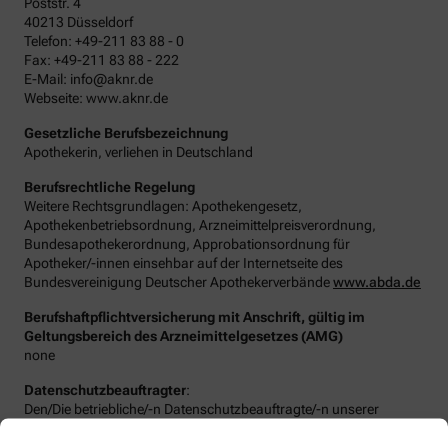
Poststr. 4
40213 Düsseldorf
Telefon: +49-211 83 88 - 0
Fax: +49-211 83 88 - 222
E-Mail: info@aknr.de
Webseite: www.aknr.de
Gesetzliche Berufsbezeichnung
Apothekerin, verliehen in Deutschland
Berufsrechtliche Regelung
Weitere Rechtsgrundlagen: Apothekengesetz,
Apothekenbetriebsordnung, Arzneimittelpreisverordnung,
Bundesapothekerordnung, Approbationsordnung für
Apotheker/-innen einsehbar auf der Internetseite des
Bundesvereinigung Deutscher Apothekerverbände
www.abda.de
Berufshaftpflichtversicherung mit Anschrift, gültig im
Geltungsbereich des Arzneimittelgesetzes (AMG)
none
Datenschutzbeauftragter
:
Den/Die betriebliche/-n Datenschutzbeauftragte/-n unserer
Apotheke können Sie hier erreichen: