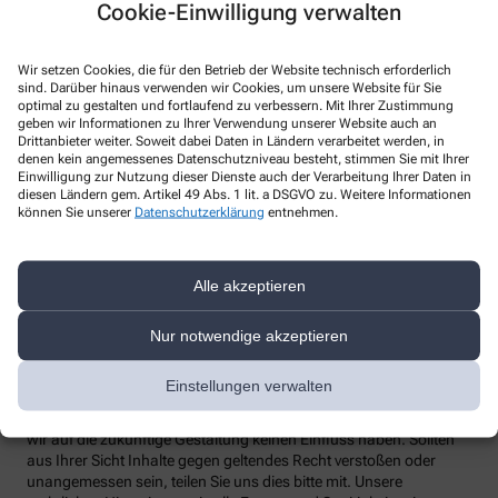
Cookie-Einwilligung verwalten
none
Telefon
:
+49-2241 63522
Fax
:
Wir setzen Cookies, die für den Betrieb der Website technisch erforderlich
Email
:
sind. Darüber hinaus verwenden wir Cookies, um unsere Website für Sie
Website
:
optimal zu gestalten und fortlaufend zu verbessern. Mit Ihrer Zustimmung
geben wir Informationen zu Ihrer Verwendung unserer Website auch an
Drittanbieter weiter. Soweit dabei Daten in Ländern verarbeitet werden, in
Weitere Hinweise
denen kein angemessenes Datenschutzniveau besteht, stimmen Sie mit Ihrer
Einwilligung zur Nutzung dieser Dienste auch der Verarbeitung Ihrer Daten in
Streitschlichtung
diesen Ländern gem. Artikel 49 Abs. 1 lit. a DSGVO zu. Weitere Informationen
Wir sind weder verpflichtet noch bereit, an einem
können Sie unserer
Datenschutzerklärung
entnehmen.
Streitbeilegungsverfahren vor einer Verbraucherschlichtungsstelle
teilzunehmen.
Alle akzeptieren
Haftung
Wir sind für unsere Inhalte verantwortlich. Alle Inhalte werden mit
der gebotenen Sorgfalt und nach bestem Wissen erstellt. Soweit
Nur notwendige akzeptieren
wir mittels Links auf Internetseiten Dritter verweisen, können wir
keine Gewähr für die fortwährende Aktualität, Richtigkeit und
Einstellungen verwalten
Vollständigkeit der verlinkten Inhalte übernehmen, da diese
Inhalte außerhalb unseres Verantwortungsbereichs liegen und
wir auf die zukünftige Gestaltung keinen Einfluss haben. Sollten
aus Ihrer Sicht Inhalte gegen geltendes Recht verstoßen oder
unangemessen sein, teilen Sie uns dies bitte mit. Unsere