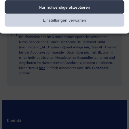
Nur notwendige akzeptieren
Sind Sie ein Mensch? Dann wählen Sie bitte
das Auto
Einstellungen verwalten
Ich abonniere den im Namen meiner Apotheke versandten
News-Service der Alliance Healthcare Deutschland GmbH
(nachfolgend „AHD“ genannt) und
willige ein
, dass AHD meine
bei der Apotheke vorliegenden Daten über mich erhält, um mir
einen individualisierten Newsletter zu Gesundheitsthemen und
Angeboten im Namen meiner Apotheke zusenden zu können.
Mehr Details
hier
. Einfach abonnieren und
10% Gutschein
sichern.
Kontakt