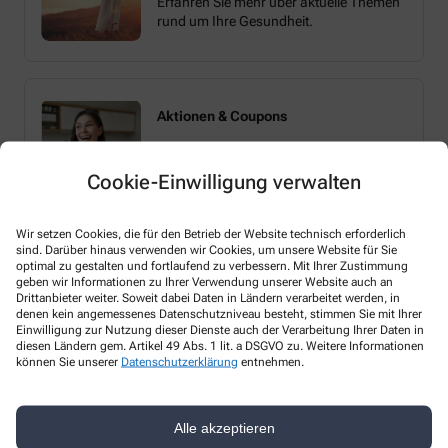
Erfahren Sie mehr über aktuelle Themen
rund um Ihre Gesundheit.
Aktionen & Coupons
Profitieren Sie von Angeboten und
Cookie-Einwilligung verwalten
Aktionen in unserer Apotheke.
Wir setzen Cookies, die für den Betrieb der Website technisch erforderlich
sind. Darüber hinaus verwenden wir Cookies, um unsere Website für Sie
optimal zu gestalten und fortlaufend zu verbessern. Mit Ihrer Zustimmung
geben wir Informationen zu Ihrer Verwendung unserer Website auch an
Drittanbieter weiter. Soweit dabei Daten in Ländern verarbeitet werden, in
denen kein angemessenes Datenschutzniveau besteht, stimmen Sie mit Ihrer
Einwilligung zur Nutzung dieser Dienste auch der Verarbeitung Ihrer Daten in
Melden Sie sich hier an und sichern Sie sich
diesen Ländern gem. Artikel 49 Abs. 1 lit. a DSGVO zu. Weitere Informationen
können Sie unserer
Datenschutzerklärung
entnehmen.
Ihren 10% Gutschein* für unsere Apotheke
Alle akzeptieren